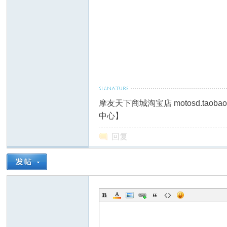
车
摩友天下商城淘宝店 motosd.taob
中心】
回复
A