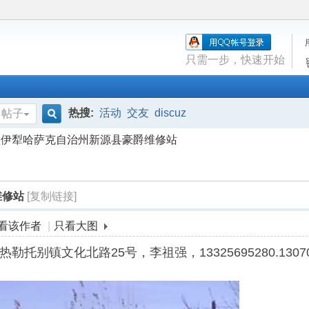
只需一步，快速开始
热搜:
活动
交友
discuz
帖子
搜
疆伊犁哈萨克自治州新源县豪爵维修站
索
维修站
[复制链接]
看该作者
|
只看大图
别镇文化北路25号，李祖强，13325695280.130703