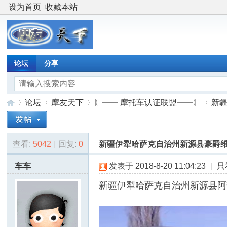
设为首页
收藏本站
论坛
分享
论坛
摩友天下
〖━━ 摩托车认证联盟━━〗
新
查看:
5042
|
回复:
0
新疆伊犁哈萨克自治州新源县豪爵
摩
»
›
›
›
车车
发表于 2018-8-20 11:04:23
|
只
新疆伊犁哈萨克自治州新源县阿热勒托