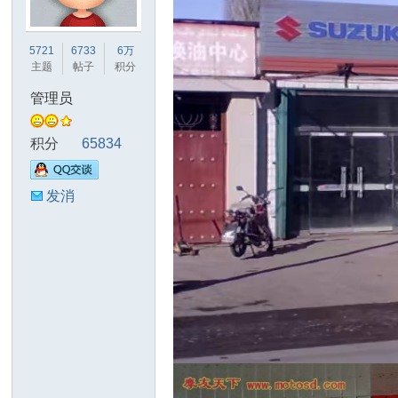
友
5721
6733
6万
主题
帖子
积分
管理员
积分
65834
发消
天
息
下