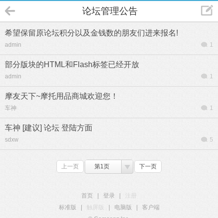
论坛管理公告
希望保留原论坛积分以及金钱数的朋友们进来报名!
admin
1
部分版块的HTML和Flash标签已经开放
admin
1
摩友天下~摩托用品商城欢迎您！
车神
1
车神 [建议] 论坛 登陆方面
sdxw
5
上一页
第1页
下一页
首页
|
登录
|
注册
标准版
|
触屏版
|
电脑版
|
客户端