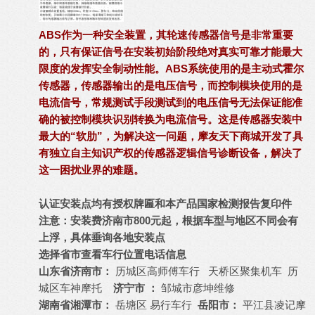
ABS作为一种安全装置，其轮速传感器信号是非常重要
的，只有保证信号在安装初始阶段绝对真实可靠才能最大
限度的发挥安全制动性能。ABS系统使用的是主动式霍尔
传感器，传感器输出的是电压信号，而控制模块使用的是
电流信号，常规测试手段测试到的电压信号无法保证能准
确的被控制模块识别转换为电流信号。这是传感器安装中
最大的“软肋”，为解决这一问题，摩友天下商城开发了具
有独立自主知识产权的传感器逻辑信号诊断设备，解决了
这一困扰业界的难题。
认证安装点均有授权牌匾和本产品国家检测报告复印件
注意：安装费济南市800元起，根据车型与地区不同会有
上浮，具体垂询各地安装点
选择省市查看车行位置电话信息
山东省济南市：
历城区高师傅车行
天桥区聚集机车
历
城区车神摩托
济宁市 ：
邹城市彦坤维修
湖南省湘潭市：
岳塘区 易行车行
岳阳市：
平江县凌记摩