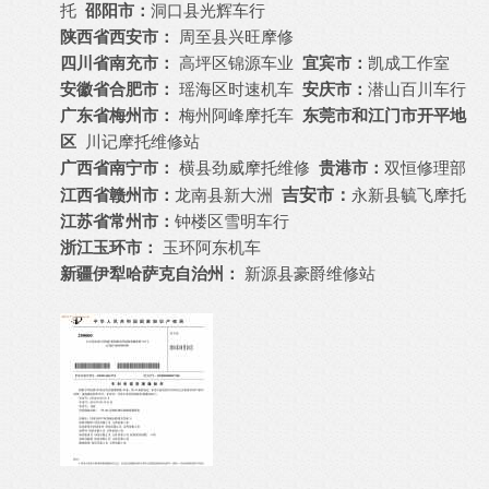
托
邵阳市：
洞口县光辉车行
陕西省西安市：
周至县兴旺摩修
四川省南充市：
高坪区锦源车业
宜宾市：
凯成工作室
安徽省合肥市：
瑶海区时速机车
安庆市：
潜山百川车行
广东省梅州市：
梅州阿峰摩托车
东莞市和江门市开平地
区
川记摩托维修站
广西省南宁市：
横县劲威摩托维修
贵港市：
双恒修理部
江西省赣州市：
龙南县新大洲
吉安市：
永新县毓飞摩托
江苏省常州市：
钟楼区雪明车行
浙江玉环市：
玉环阿东机车
新疆伊犁哈萨克自治州：
新源县豪爵维修站