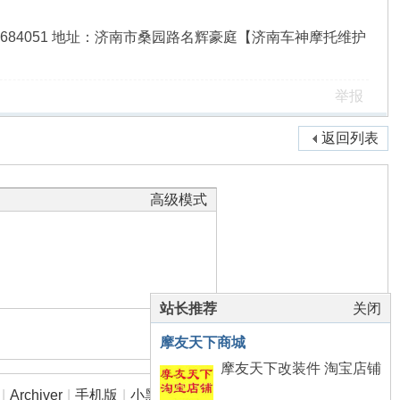
8QQ：312684051 地址：济南市桑园路名辉豪庭【济南车神摩托维护
举报
返回列表
高级模式
站长推荐
关闭
本版积分规则
摩友天下商城
摩友天下改装件 淘宝店铺
|
Archiver
|
手机版
|
小黑屋
|
摩友天下 摩托车ABS防抱死