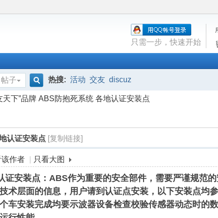
只需一步，快速开始
热搜:
活动
交友
discuz
帖子
搜
友天下”品牌 ABS防抱死系统 各地认证安装点
索
各地认证安装点
[复制链接]
看该作者
|
只看大图
地认证安装点：
ABS作为重要的安全部件，需要严谨规范
技术层面的信息，用户请到认证点安装，
以下安装点均参
个车安装完成均要示波器设备检查校验传感器动态时的数
运行性能。