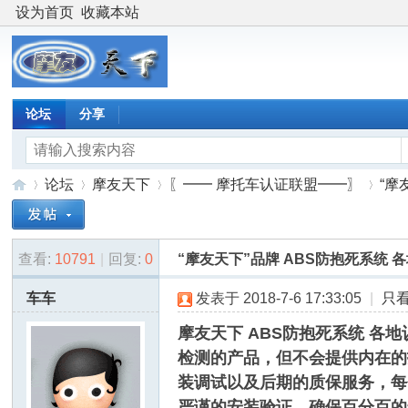
设为首页
收藏本站
论坛
分享
论坛
摩友天下
〖━━ 摩托车认证联盟━━〗
“摩
查看:
10791
|
回复:
0
“摩友天下”品牌 ABS防抱死系统 
摩
»
›
›
›
车车
发表于 2018-7-6 17:33:05
|
只
摩友天下 ABS防抱死系统 各
检测的产品，但不会提供内在的
装调试以及后期的质保服务，
每
严谨的安装验证，确保百分百的