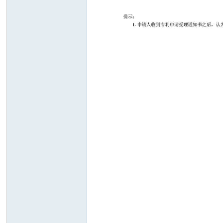
防
抱
死