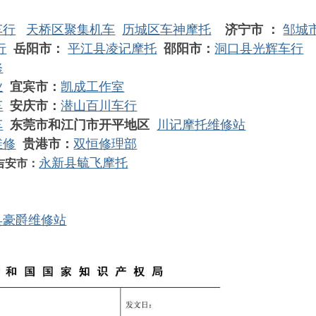
车行
天桥区聚集机车
历城区车神摩托
济宁市 ：
邹城
行
岳阳市：
平江县凌记摩托
邵阳市：
洞口县光辉车行
修
业
宜宾市：
凯成工作室
车
安庆市：
潜山百川车行
车
东莞市和江门市开平地区
川记摩托维修站
维修
贵港市：
双恒修理部
永新县毓飞摩托
吉安市：
县豪爵维修站