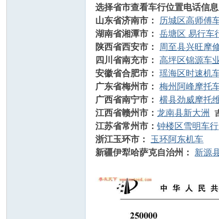
选择省市查看车行位置电话信息
山东省济南市：
历城区高师傅
湖南省湘潭市：
岳塘区 易行车
陕西省西安市：
周至县兴旺摩
四川省南充市：
高坪区锦源车
车
安徽省合肥市：
瑶海区时速机
广东省梅州市：
梅州阿峰摩托
广西省南宁市：
横县劲威摩托
江西省赣州市：
龙南县新大洲
江苏省常州市：
钟楼区雪明车行
浙江玉环市：
玉环阿东机车
新疆伊犁哈萨克自治州：
新源
A