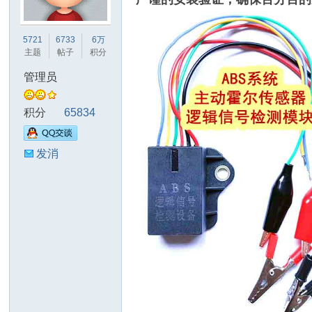
友
5721
6733
6万
主题
帖子
积分
管理员
积分
65834
发消
天
息
下