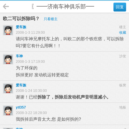
〖━━济南车神俱乐部━━〗
回复
欧二可以拆除吗？
只看楼主
爱车族
楼主
2008-1-3 11:29:00
收藏
请问车神兄摩托车上的，叫欧二的那个铁疙瘩，可以拆除
吗?要它有什么用啊！！
车神
沙发
2008-1-3 17:19:00
为了环保的
拆掉更好 发动机运转更稳定
爱车族
板凳
2008-1-24 10:30:00
谢谢！已经
拆除了，拆除后发动机声音明显减小。
ytl357
地板
2008-3-22 18:28:00
我拆掉后声音太大,您 是如何拆的?