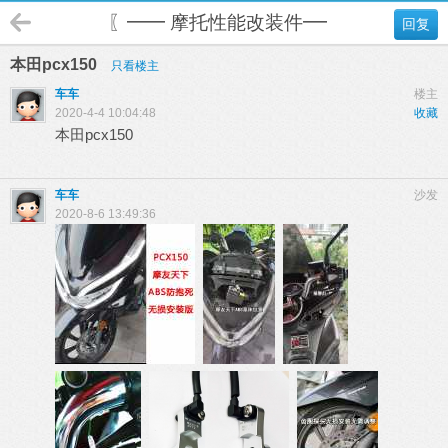
〖━━ 摩托性能改装件━━〗
回复
本田pcx150
只看楼主
车车
楼主
2020-4-4 10:04:48
收藏
本田pcx150
车车
沙发
2020-8-6 13:49:36