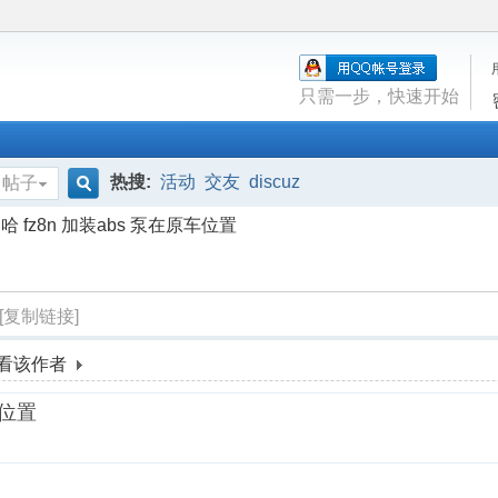
只需一步，快速开始
热搜:
活动
交友
discuz
帖子
搜
哈 fz8n 加装abs 泵在原车位置
索
[复制链接]
看该作者
原车位置