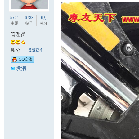
友
5721
6733
6万
主题
帖子
积分
管理员
积分
65834
发消
天
息
下