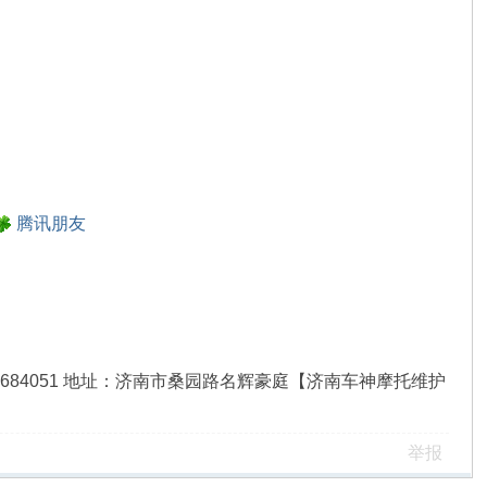
腾讯朋友
8QQ：312684051 地址：济南市桑园路名辉豪庭【济南车神摩托维护
举报