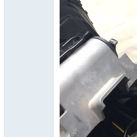
防
抱
死