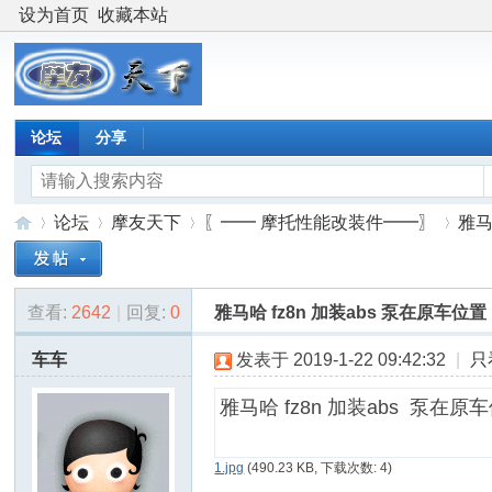
设为首页
收藏本站
论坛
分享
论坛
摩友天下
〖━━ 摩托性能改装件━━〗
雅马
查看:
2642
|
回复:
0
雅马哈 fz8n 加装abs 泵在原车位置
摩
»
›
›
›
车车
发表于 2019-1-22 09:42:32
|
只
雅马哈 fz8n 加装abs 泵在
1.jpg
(490.23 KB, 下载次数: 4)