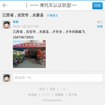
〖━━ 摩托车认证联盟━━〗
回复
江西省，吉安市，永新县
只看楼主
车车
楼主
2018-7-28 10:27:38
收藏
江西省，吉安市，永新县，才丰乡，才丰街陈毓飞
15879673933
首页
|
登录
|
注册
标准版
|
触屏版
|
电脑版
|
客户端
© Comsenz Inc.