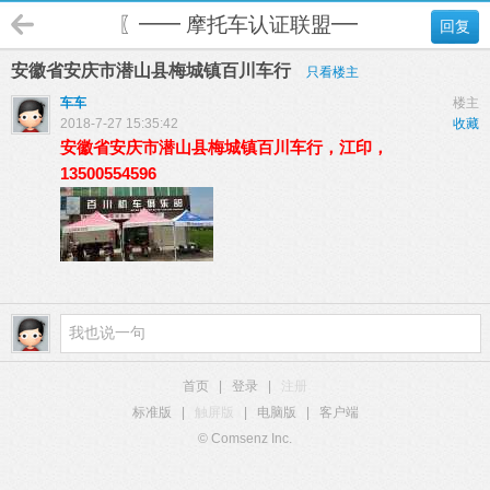
〖━━ 摩托车认证联盟━━〗
回复
安徽省安庆市潜山县梅城镇百川车行
只看楼主
车车
楼主
2018-7-27 15:35:42
收藏
安徽省安庆市潜山县梅城镇百川车行，江印，
13500554596
首页
|
登录
|
注册
标准版
|
触屏版
|
电脑版
|
客户端
© Comsenz Inc.