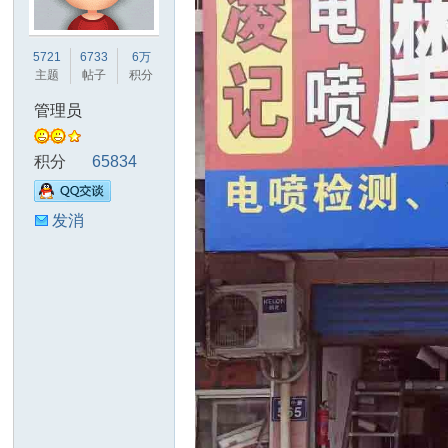
友
5721
6733
6万
主题
帖子
积分
管理员
积分
65834
发消
天
息
下