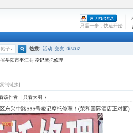
只需一步，快速开始
热搜:
活动
交友
discuz
帖子
搜
省岳阳市平江县 凌记摩托修理
索
[复制链接]
看该作者
|
只看大图
兴中路565号凌记摩托修理！(荣和国际酒店正对面) 凌赵国