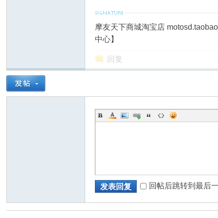
防
摩友天下商城淘宝店 motosd.taob
中心】
回复
抱
回帖后跳转到最后
发表回复
死