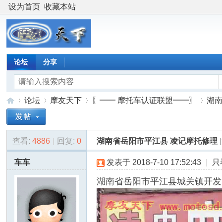
设为首页
收藏本站
论坛
分享
论坛
摩友天下
〖━━ 摩托车认证联盟━━〗
湖南
查看:
4886
|
回复:
0
湖南省岳阳市平江县 凌记摩托修理
摩
»
›
›
›
车车
发表于 2018-7-10 17:52:43
|
只
湖南省岳阳市平江县城关镇开发区东