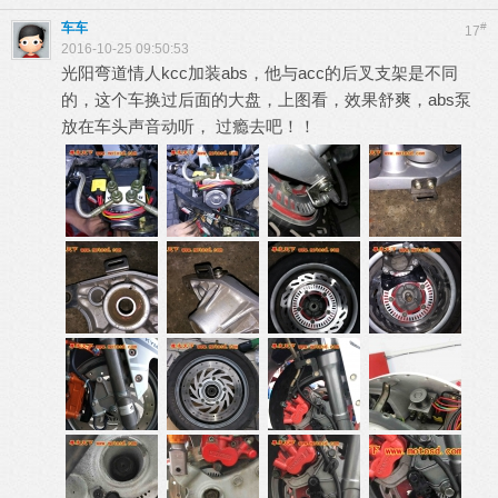
车车
#
17
2016-10-25 09:50:53
光阳弯道情人kcc加装abs，他与acc的后叉支架是不同
的，这个车换过后面的大盘，上图看，效果舒爽，abs泵
放在车头声音动听， 过瘾去吧！！