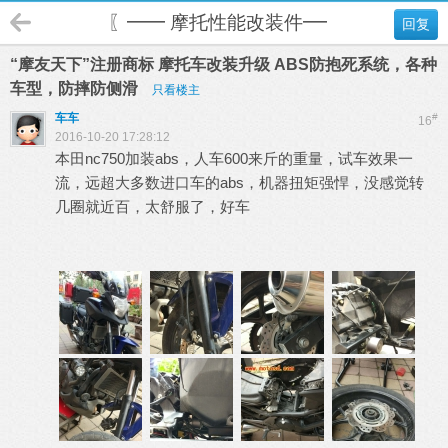
〖━━ 摩托性能改装件━━〗
回复
“摩友天下”注册商标 摩托车改装升级 ABS防抱死系统，各种
车型，防摔防侧滑
只看楼主
车车
#
16
2016-10-20 17:28:12
本田nc750加装abs，人车600来斤的重量，试车效果一
流，远超大多数进口车的abs，机器扭矩强悍，没感觉转
几圈就近百，太舒服了，好车