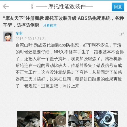
〖━━ 摩托性能改装件━━〗
回复
“摩友天下”注册商标 摩托车改装升级 ABS防抱死系统，各种
车型，防摔防侧滑
只看楼主
车车
#
11
2016-9-30 18:31:21
台湾山叶 劲战四代加装abs防抱死，好车啊不多说，干活
的时候还是要仔细，NN久不修车手生了，踏板基本不会拆
了，还把人家一个盖子搞坏，唉要加强锻炼了。踏板机器
后轮连在一起的震动比较大，传感器采集了错误信号造成
不正常工作，这点没注意结果走了弯路，从新固定了传感
器第二天才搞好，效果杠杠滴，稳超进口踏板的效果爽透
了，老规矩：过瘾去吧，照片上来