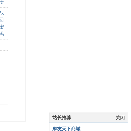
册
找
回
密
码
站长推荐
关闭
摩友天下商城