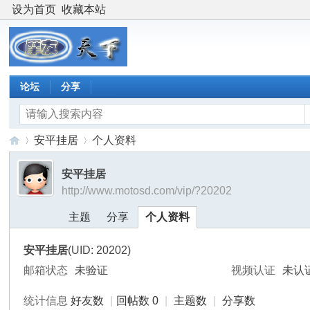
设为首页
收藏本站
论坛
分享
安平挂居
个人资料
安平挂居
http://www.motosd.com/vip/?20202
摩
›
›
主题
分享
个人资料
安平挂居
(UID: 20202)
邮箱状态
未验证
视频认证
未认
统计信息
好友数
|
回帖数 0
|
主题数
|
分享数