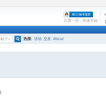
只需一步，快速开始
热搜:
活动
交友
discuz
帖子
搜
索
证