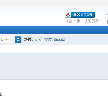
只需一步，快速开始
热搜:
活动
交友
discuz
帖子
搜
索
证