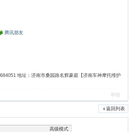
腾讯朋友
8QQ：312684051 地址：济南市桑园路名辉豪庭【济南车神摩托维护
举报
返回列表
高级模式