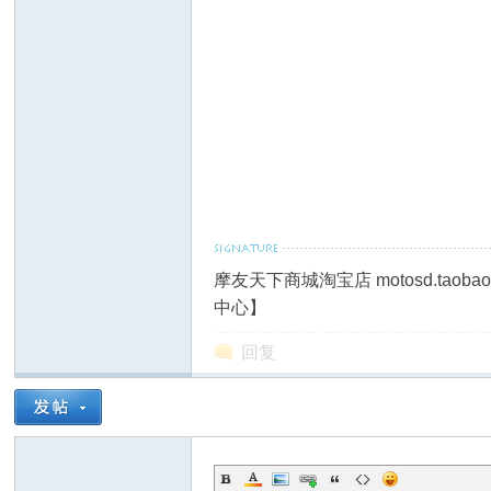
摩
摩友天下商城淘宝店 motosd.taob
中心】
回复
托