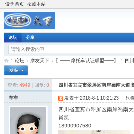
设为首页
收藏本站
论坛
分享
论坛
摩友天下
〖━━ 摩托车认证联盟━━〗
四
查看:
4949
|
回复:
0
四川省宜宾市翠屏区南岸蜀南大道 
摩
»
›
›
›
车车
发表于 2018-8-1 10:21:23
|
只
四川省宜宾市翠屏区南岸蜀南大道
肖凯
18990907580