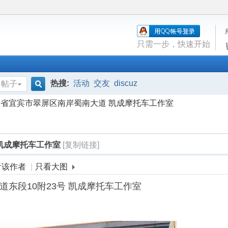
只需一步，快速开始
热搜:
活动
交友
discuz
帖子
搜
川省宜宾市翠屏区南岸蜀南大道 凯成摩托车工作室
索
凯成摩托车工作室
[复制链接]
看该作者
|
只看大图
东段10附23号 凯成摩托车工作室