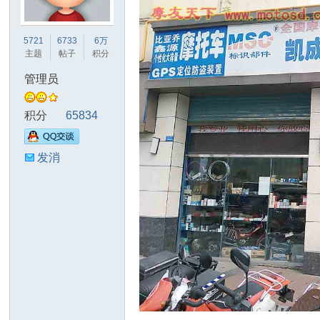
友
5721
6733
6万
主题
帖子
积分
管理员
积分
65834
发消
天
息
下