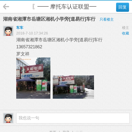
〖━━ 摩托车认证联盟━━〗
回复
湖南省湘潭市岳塘区湘机小学旁[道易行]车行
只看楼主
车车
楼主
2018-7-10 17:34:26
收藏
湖南省湘潭市岳塘区湘机小学旁[道易行]车行
13657321862
罗文祥