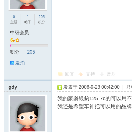
友
0
1
205
主题
帖子
积分
中级会员
积分
205
发消
息
天
回复
支持
反对
gdy
发表于 2006-9-23 00:42:00
|
只
我的豪爵银豹125-7c的可以用
我还是希望车神把可以用的品牌
下