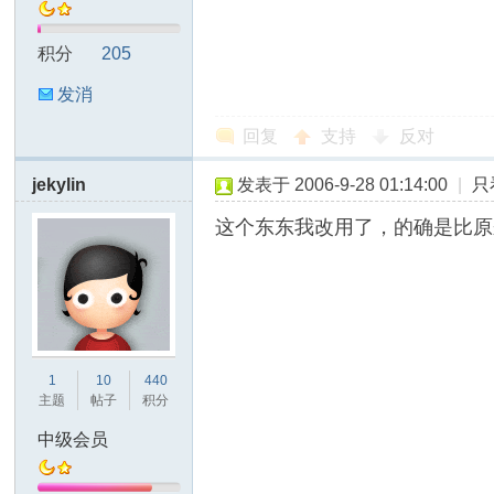
防
积分
205
发消
息
回复
支持
反对
jekylin
发表于 2006-9-28 01:14:00
|
只
这个东东我改用了，的确是比原
抱
1
10
440
主题
帖子
积分
中级会员
死