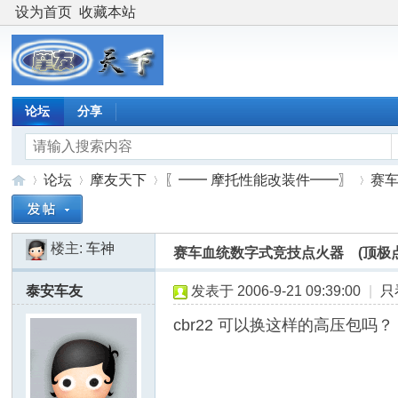
设为首页
收藏本站
论坛
分享
论坛
摩友天下
〖━━ 摩托性能改装件━━〗
赛车
楼主:
车神
赛车血统数字式竞技点火器 (顶极点
摩
»
›
›
›
泰安车友
发表于 2006-9-21 09:39:00
|
只
cbr22 可以换这样的高压包吗？