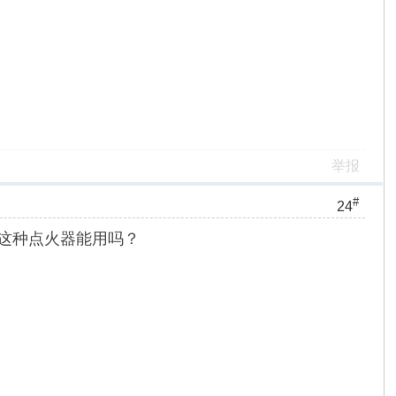
举报
#
24
道这种点火器能用吗？