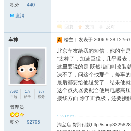
积分
440
发消
息
回复
支持
反对
车神
楼主
|
发表于 2006-9-28 12:56:
北京车友给我的短信，他的车是
“太棒了，加速巨猛，几乎暴表
这里要说的是 既然咱们叫改装
决不了，问这个找那个，修车的
最后都要给他退货了，结果他就
这个点火器要配合使用电感高压
7592
1万
9万
主题
帖子
积分
接线方面 除了正负极，还要接
管理员
积分
92795
淘宝店 货到付款http://shop33258284