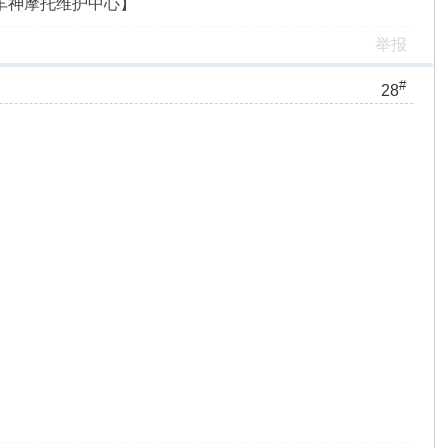
【济南车神摩托维护中心】
举报
#
28