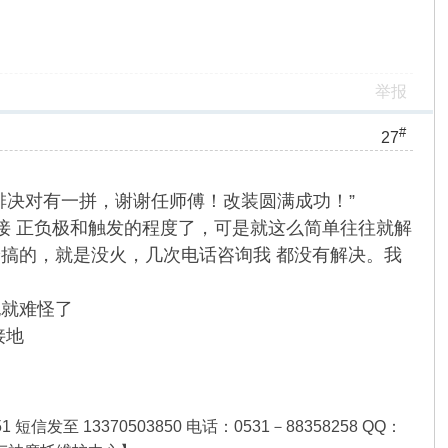
举报
#
27
排决对有一拼，谢谢任师傅！改装圆满成功！”
接 正负极和触发的程度了，可是就这么简单往往就解
搞的，就是没火，几次电话咨询我 都没有解决。我
也就难怪了
接地
684051 短信发至 13370503850 电话：0531－88358258 QQ：