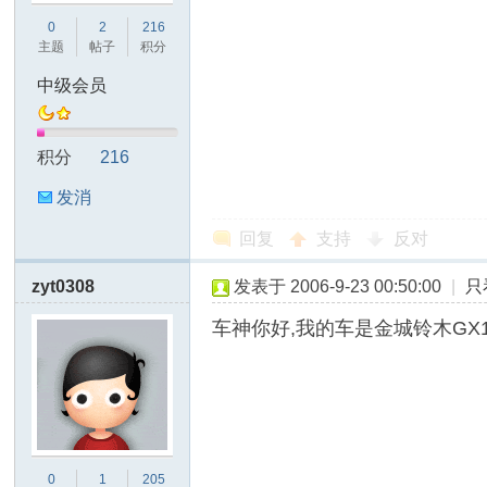
0
2
216
主题
帖子
积分
中级会员
积分
216
发消
摩
息
回复
支持
反对
zyt0308
发表于 2006-9-23 00:50:00
|
只
车神你好,我的车是金城铃木GX
托
0
1
205