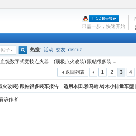
只需一步，快速开始
热搜:
活动
交友
discuz
帖子
搜
血统数字式竞技点火器 (顶极点火改装) 跟帖很多装 ...
返回列表
1
2
3
4
索
火改装) 跟帖很多装车报告 适用本田.雅马哈.铃木小排量车型
看该作者