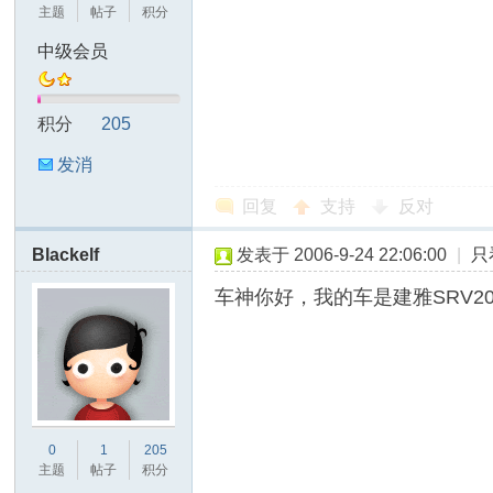
主题
帖子
积分
中级会员
积分
205
车
发消
息
回复
支持
反对
Blackelf
发表于 2006-9-24 22:06:00
|
只
车神你好，我的车是建雅SRV
A
0
1
205
主题
帖子
积分