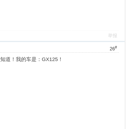
举报
#
26
道！我的车是：GX125！