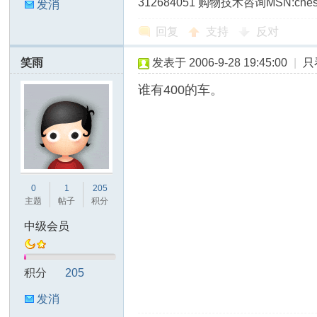
312684051 购物技术咨询MSN:c
发消
息
回复
支持
反对
笑雨
发表于 2006-9-28 19:45:00
|
只
谁有400的车。
0
1
205
主题
帖子
积分
中级会员
积分
205
发消
息