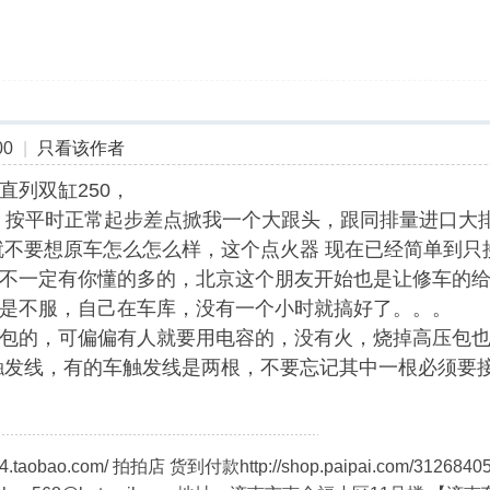
00
|
只看该作者
直列双缸250，
，按平时正常起步差点掀我一个大跟头，跟同排量进口大
就不要想原车怎么怎么样，这个点火器 现在已经简单到只
不一定有你懂的多的，北京这个朋友开始也是让修车的给
是不服，自己在车库，没有一个小时就搞好了。。。
包的，可偏偏有人就要用电容的，没有火，烧掉高压包
触发线，有的车触发线是两根，不要忘记其中一根必须要
.taobao.com/ 拍拍店 货到付款http://shop.paipai.com/312