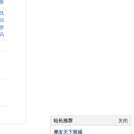
册
找
回
密
码
站长推荐
关闭
摩友天下商城