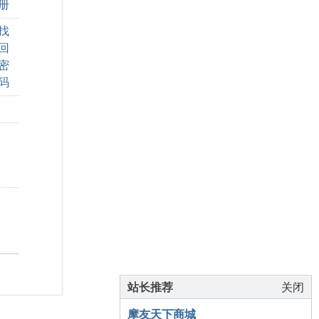
册
找
回
密
码
站长推荐
关闭
摩友天下商城