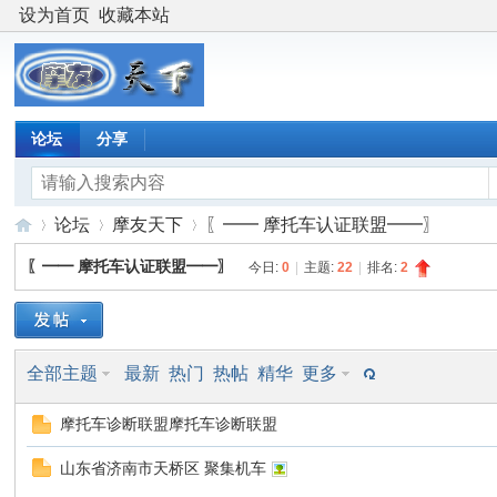
设为首页
收藏本站
论坛
分享
论坛
摩友天下
〖━━ 摩托车认证联盟━━〗
〖━━ 摩托车认证联盟━━〗
今日:
0
|
主题:
22
|
排名:
2
摩
»
›
›
全部主题
最新
热门
热帖
精华
更多
摩托车诊断联盟摩托车诊断联盟
山东省济南市天桥区 聚集机车