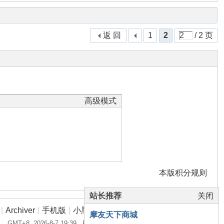
返 回
1
2
/ 2 页
高级模式
本版积分规则
站长推荐
关闭
|
Archiver
|
手机版
|
小黑屋
|
摩友天下 摩托车ABS防抱死
摩友天下商城
GMT+8, 2026-8-7 19:39
, Processed in 0.032889 second(s), 14 queries .