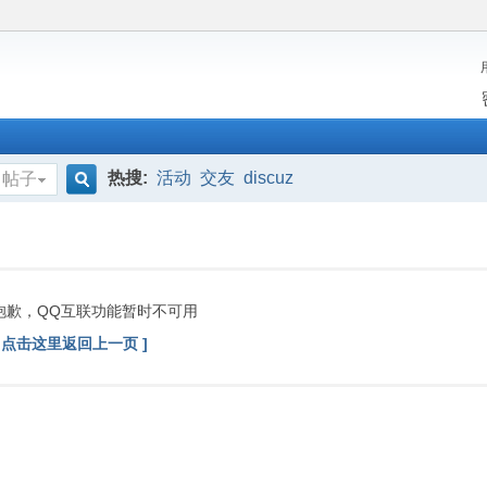
热搜:
活动
交友
discuz
帖子
搜
索
抱歉，QQ互联功能暂时不可用
[ 点击这里返回上一页 ]